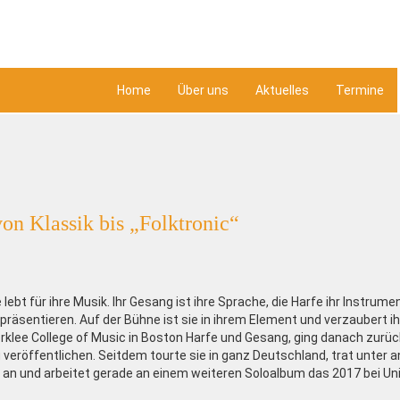
Home
Über uns
Aktuelles
Termine
on Klassik bis „Folktronic“
lebt für ihre Musik. Ihr Gesang ist ihre Sprache, die Harfe ihr Instrume
räsentieren. Auf der Bühne ist sie in ihrem Element und verzaubert ih
erklee College of Music in Boston Harfe und Gesang, ging danach zurü
 veröffentlichen. Seitdem tourte sie in ganz Deutschland, trat unter
n und arbeitet gerade an einem weiteren Soloalbum das 2017 bei Uni